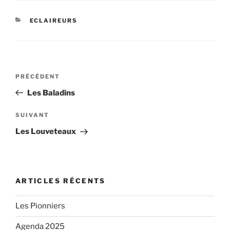
CATÉGORIES
ECLAIREURS
Navigation
Article
PRÉCÉDENT
de
précédent
Les Baladins
l’article
Article
SUIVANT
suivant
Les Louveteaux
ARTICLES RÉCENTS
Les Pionniers
Agenda 2025