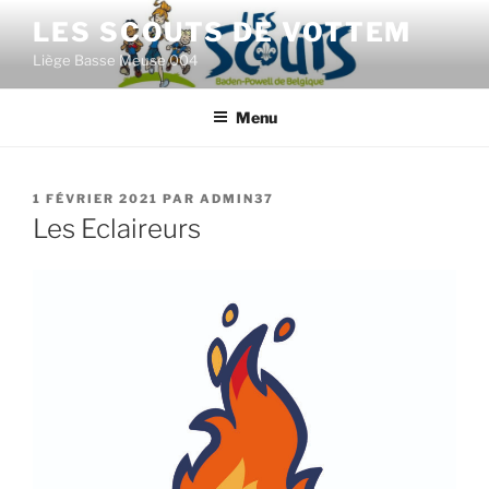
Aller
LES SCOUTS DE VOTTEM
au
Liège Basse Meuse 004
contenu
principal
Menu
PUBLIÉ
1 FÉVRIER 2021
PAR
ADMIN37
LE
Les Eclaireurs