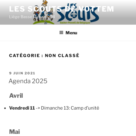
Aller
LES SCOUTS DE VOTTEM
au
Liège Basse Meuse 004
contenu
principal
Menu
CATÉGORIE :
NON CLASSÉ
PUBLIÉ
9 JUIN 2021
LE
Agenda 2025
Avril
Vendredi 11
-> Dimanche 13: Camp d’unité
Mai