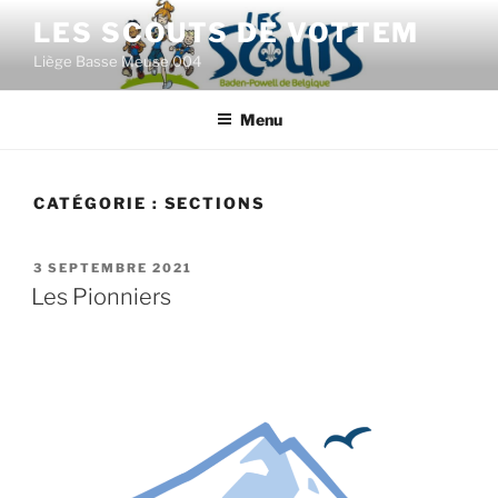
Aller
LES SCOUTS DE VOTTEM
au
Liège Basse Meuse 004
contenu
principal
Menu
CATÉGORIE :
SECTIONS
PUBLIÉ
3 SEPTEMBRE 2021
LE
Les Pionniers