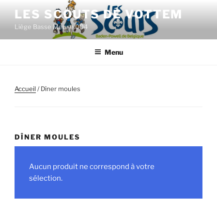
Aller
LES SCOUTS DE VOTTEM
au
Liège Basse Meuse 004
contenu
principal
Menu
Accueil
/ Dîner moules
DÎNER MOULES
Aucun produit ne correspond à votre
sélection.